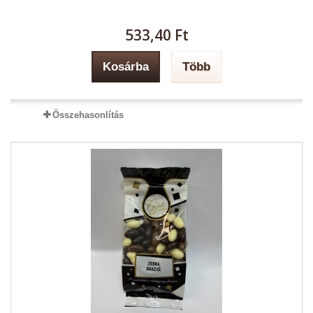
533,40 Ft‎
Kosárba
Több
Összehasonlítás