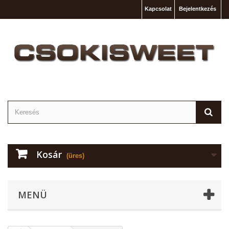
Kapcsolat
Bejelentkezés
Kosár
(üres)
MENÜ