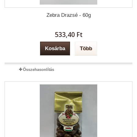
Zebra Drazsé - 60g
533,40 Ft‎
Kosárba
Több
Összehasonlítás