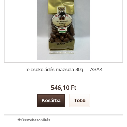
Tejcsokoládés mazsola 80g - TASAK
546,10 Ft‎
Kosárba
Több
Összehasonlítás