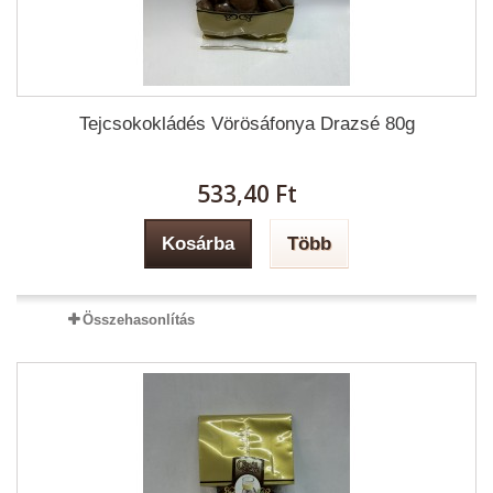
Tejcsokokládés Vörösáfonya Drazsé 80g
533,40 Ft‎
Kosárba
Több
Összehasonlítás