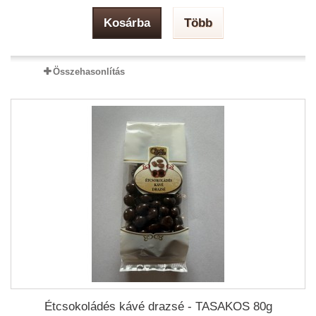
Kosárba
Több
Összehasonlítás
Étcsokoládés kávé drazsé - TASAKOS 80g