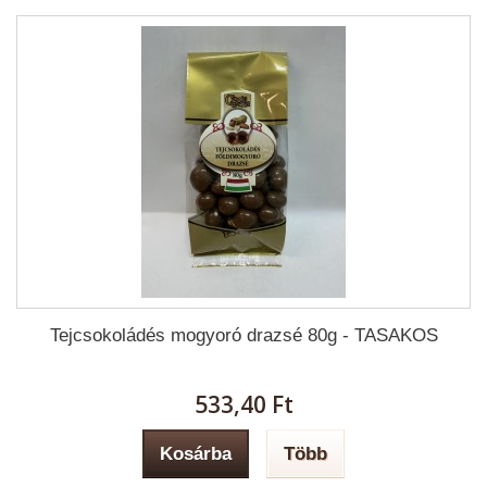
Tejcsokoládés mogyoró drazsé 80g - TASAKOS
533,40 Ft‎
Kosárba
Több