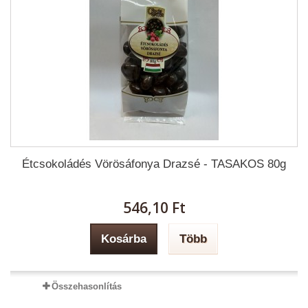
Étcsokoládés Vörösáfonya Drazsé - TASAKOS 80g
546,10 Ft‎
Kosárba
Több
Összehasonlítás