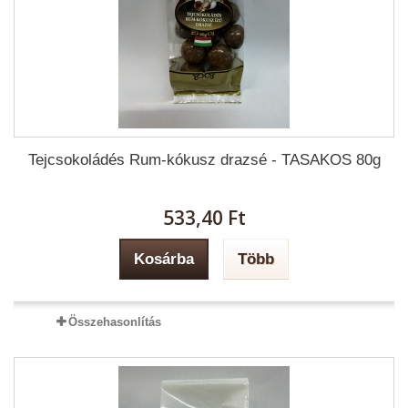
Tejcsokoládés Rum-kókusz drazsé - TASAKOS 80g
533,40 Ft‎
Kosárba
Több
Összehasonlítás